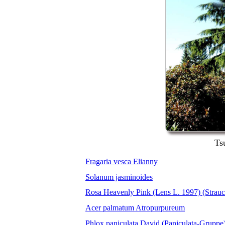
Ts
Fragaria vesca Elianny
Solanum jasminoides
Rosa Heavenly Pink (Lens L. 1997) (Strauc
Acer palmatum Atropurpureum
Phlox paniculata David (Paniculata-Gruppe