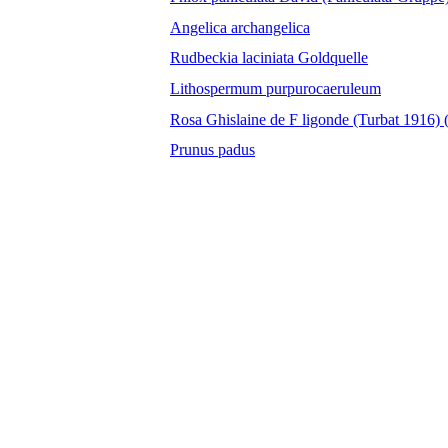
Angelica archangelica
Rudbeckia laciniata Goldquelle
Lithospermum purpurocaeruleum
Rosa Ghislaine de F ligonde (Turbat 1916) (
Prunus padus