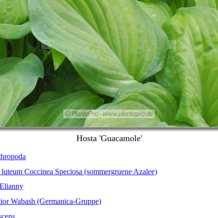
Hosta 'Guacamole'
thropoda
luteum Coccinea Speciosa (sommergruene Azalee)
 Elianny
latior Wabash (Germanica-Gruppe)
scens