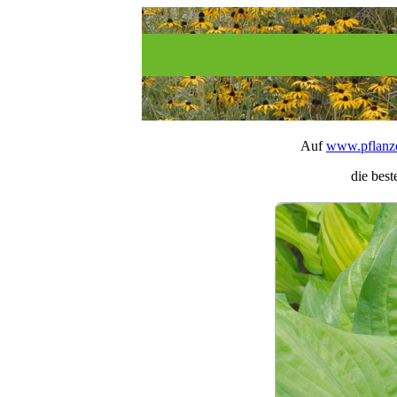
Auf
www.pflanze
die best