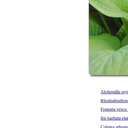
Alchemilla ery
Rhododendron 
Fragaria vesca
Iris barbata-e
Colutea arbore