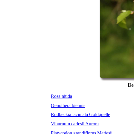
Be
Rosa nitida
Oenothera biennis
Rudbeckia laciniata Goldquelle
Viburnum carlesii Aurora
Platycodon grandiflorus Mariesii