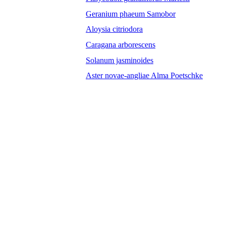
Geranium phaeum Samobor
Aloysia citriodora
Caragana arborescens
Solanum jasminoides
Aster novae-angliae Alma Poetschke